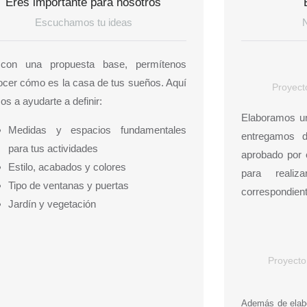
Eres importante para nosotros
Escuchamos tu ideas
con una propuesta base, permítenos
cer cómo es la casa de tus sueños. Aquí
Proyect
s a ayudarte a definir:
Elaboramos un
Medidas y espacios fundamentales
entregamos d
para tus actividades
aprobado por e
Estilo, acabados y colores
para realiz
Tipo de ventanas y puertas
correspondient
Jardín y vegetación
Proyecto
Además de elabo