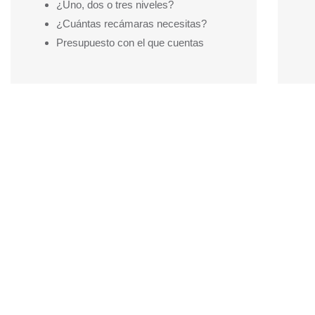
¿Uno, dos o tres niveles?
¿Cuántas recámaras necesitas?
Presupuesto con el que cuentas
Visitar el sitio
Mi Cuenta Infonavit
te permite consultar tu información y ha