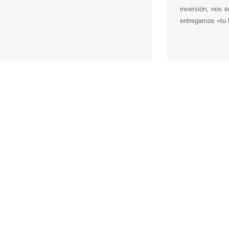
inversión, nos 
entregamos «tu 
cer trámites en