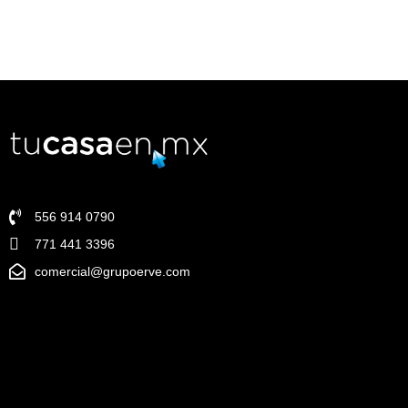
556 914 0790
771 441 3396
comercial@grupoerve.com