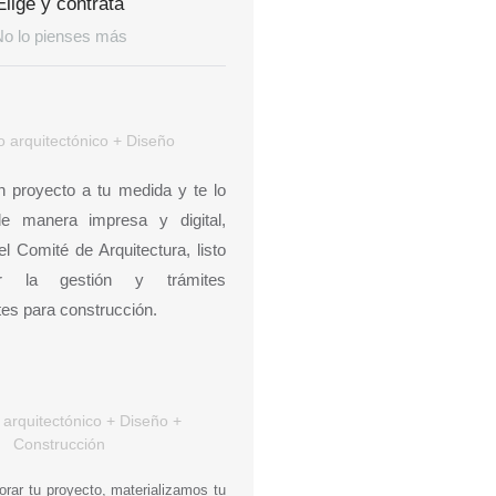
Elige y contrata
No lo pienses más
o arquitectónico + Diseño
 proyecto a tu medida y te lo
e manera impresa y digital,
l Comité de Arquitectura, listo
ar la gestión y trámites
es para construcción.
 arquitectónico + Diseño +
Construcción
rar tu proyecto, materializamos tu