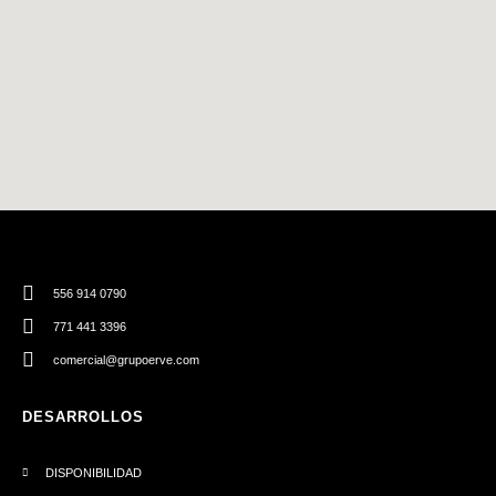
556 914 0790
771 441 3396
comercial@grupoerve.com
DESARROLLOS
DISPONIBILIDAD