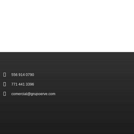
MI CUENTA INFONAVIT
556 914 0790
771 441 3396
comercial@grupoerve.com