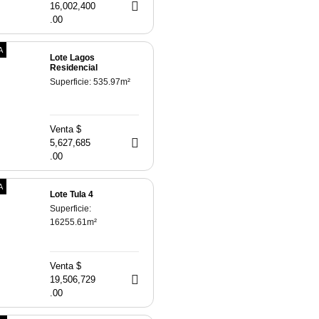
16,002,400
.00
A
Lote Lagos
Residencial
Superficie:
535.97
m²
Venta $
5,627,685
.00
A
Lote Tula 4
Superficie:
16255.61
m²
Venta $
19,506,729
.00