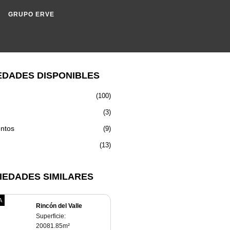
GRUPO ERVE
EDADES DISPONIBLES
(100)
(3)
ntos
(9)
(13)
IEDADES SIMILARES
A
Rincón del Valle
Superficie:
20081.85
m²