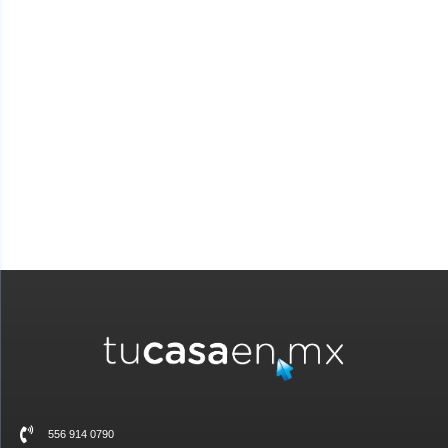
crédito. Consulta si ya puedes solicitar tu crédito y cuánto te
prestan en Mi Cuenta Infonavit sección
-Tramitar mi crédito-
MI CUENTA INFONAVIT
556 914 0790