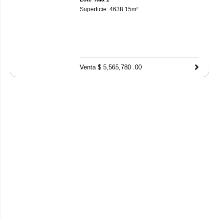
Superficie:
4638.15
m²
Venta $ 5,565,780 .00
CONSULTA TU CRÉDITO
INFONAVIT
Visitar el sitio
Mi Cuenta Infonavit
te permite consultar tu
información y hacer trámites en línea relacionados con tu