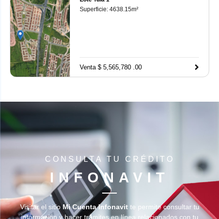
Superficie:
4638.15
m²
Venta $ 5,565,780 .00
CONSULTA TU CRÉDITO
INFONAVIT
Visitar el sitio
Mi Cuenta Infonavit
te permite consultar tu
información y hacer trámites en línea relacionados con tu