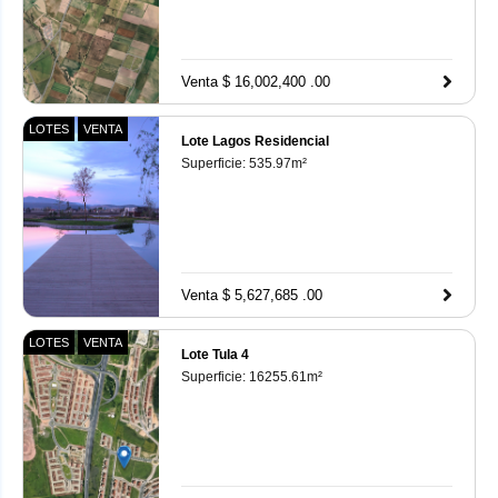
Venta $ 16,002,400 .00
LOTES
VENTA
Lote Lagos Residencial
Superficie:
535.97
m²
Venta $ 5,627,685 .00
LOTES
VENTA
Lote Tula 4
Superficie:
16255.61
m²