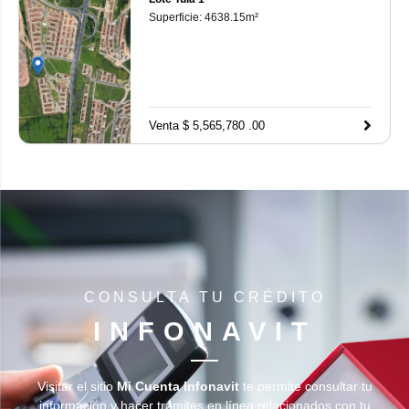
Superficie:
4638.15
m²
Venta $ 5,565,780 .00
CONSULTA TU CRÉDITO
INFONAVIT
Visitar el sitio
Mi Cuenta Infonavit
te permite consultar tu
información y hacer trámites en línea relacionados con tu