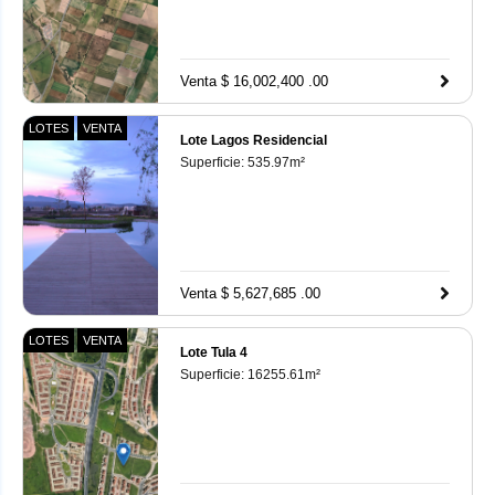
Venta $ 16,002,400 .00
LOTES
VENTA
Lote Lagos Residencial
Superficie:
535.97
m²
Venta $ 5,627,685 .00
LOTES
VENTA
Lote Tula 4
Superficie:
16255.61
m²