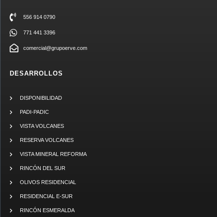
556 914 0790
771 441 3396
comercial@grupoerve.com
DESARROLLOS
DISPONIBILIDAD
PADI-PADIC
VISTA VOLCANES
RESERVA VOLCANES
VISTA MINERAL REFORMA
RINCÓN DEL SUR
OLIVOS RESIDENCIAL
RESIDENCIAL E-SUR
RINCÓN ESMERALDA