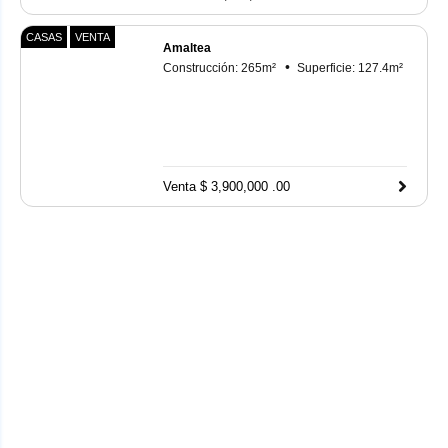
CASAS
VENTA
Amaltea
Construcción:
265
m²
Superficie:
127.4
m²
Venta $ 3,900,000 .00
CONSULTA TU CRÉDITO
INFONAVIT