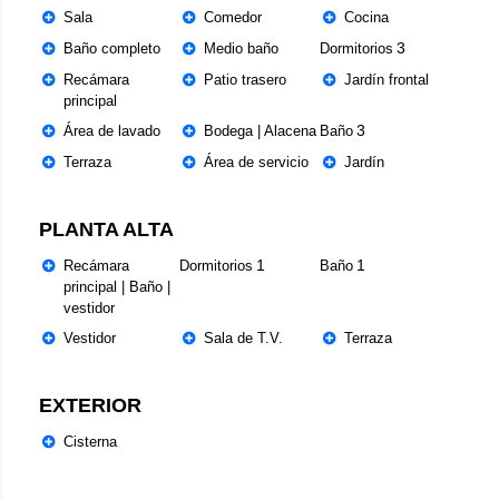
Sala
Comedor
Cocina
3
Baño completo
Medio baño
Dormitorios
Recámara
Patio trasero
Jardín frontal
principal
3
Área de lavado
Bodega | Alacena
Baño
Terraza
Área de servicio
Jardín
PLANTA ALTA
1
1
Recámara
Dormitorios
Baño
principal | Baño |
vestidor
Vestidor
Sala de T.V.
Terraza
EXTERIOR
Cisterna