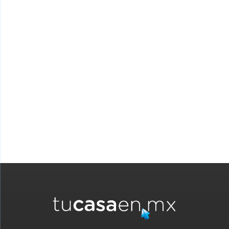
Visitar el sitio
Mi Cuenta Infonavit
te permite consultar tu
información y hacer trámites en línea relacionados con tu
crédito. Consulta si ya puedes solicitar tu crédito y cuánto te
prestan en Mi Cuenta Infonavit sección
-Tramitar mi crédito-
MI CUENTA INFONAVIT