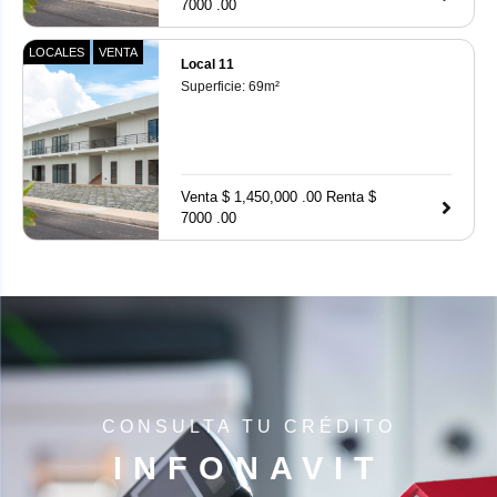
7000 .00
LOCALES
VENTA
Local 11
Superficie:
69
m²
Venta $ 1,450,000 .00
Renta $
7000 .00
CONSULTA TU CRÉDITO
INFONAVIT