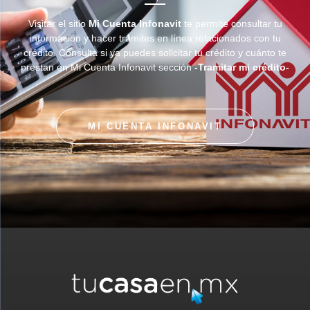
Visitar el sitio
Mi Cuenta Infonavit
te permite consultar tu
información y hacer trámites en línea relacionados con tu
crédito. Consulta si ya puedes solicitar tu crédito y cuánto te
prestan en Mi Cuenta Infonavit sección
-Tramitar mi crédito-
MI CUENTA INFONAVIT