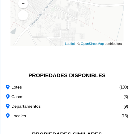
−
Leaflet
|
©
OpenStreetMap
contributors
PROPIEDADES DISPONIBLES
Lotes
(100)
Casas
(3)
Departamentos
(9)
Locales
(13)