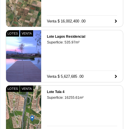
Venta $ 16,002,400 .00
LOTES
VENTA
Lote Lagos Residencial
Superficie:
535.97
m²
Venta $ 5,627,685 .00
LOTES
VENTA
Lote Tula 4
Superficie:
16255.61
m²