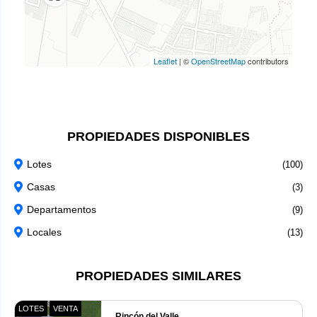
Leaflet
|
©
OpenStreetMap
contributors
PROPIEDADES DISPONIBLES
Lotes
(100)
Casas
(3)
Departamentos
(9)
Locales
(13)
PROPIEDADES SIMILARES
LOTES
VENTA
Rincón del Valle