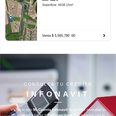
Superficie:
4638.15
m²
Venta $ 5,565,780 .00
CONSULTA TU CRÉDITO
INFONAVIT
Visitar el sitio
Mi Cuenta Infonavit
te permite consultar tu
información y hacer trámites en línea relacionados con tu