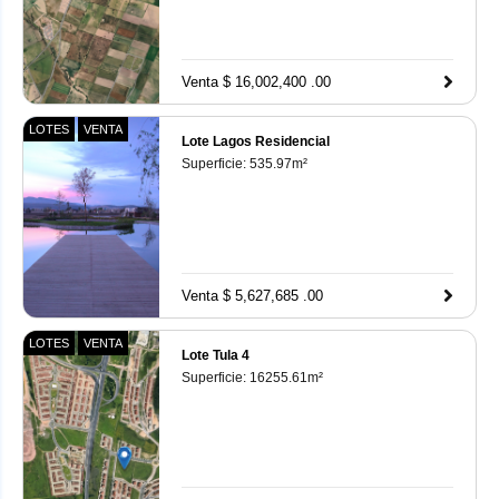
Venta $ 16,002,400 .00
LOTES
VENTA
Lote Lagos Residencial
Superficie:
535.97
m²
Venta $ 5,627,685 .00
LOTES
VENTA
Lote Tula 4
Superficie:
16255.61
m²