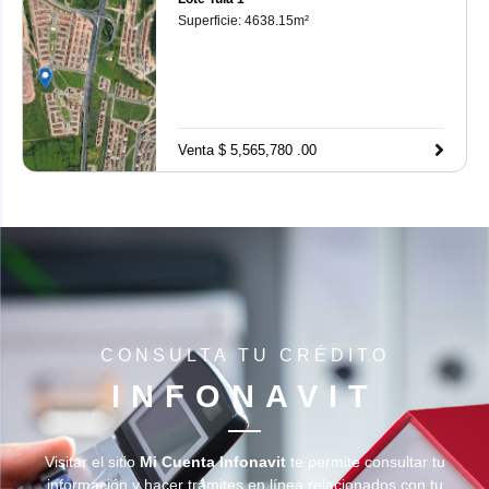
Superficie:
4638.15
m²
Venta $ 5,565,780 .00
CONSULTA TU CRÉDITO
INFONAVIT
Visitar el sitio
Mi Cuenta Infonavit
te permite consultar tu
información y hacer trámites en línea relacionados con tu