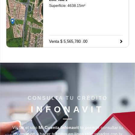
Superficie:
4638.15
m²
Venta $ 5,565,780 .00
CONSULTA TU CRÉDITO
INFONAVIT
Visitar el sitio
Mi Cuenta Infonavit
te permite consultar tu
información y hacer trámites en línea relacionados con tu