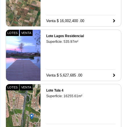
Venta $ 16,002,400 .00
LOTES
VENTA
Lote Lagos Residencial
Superficie:
535.97
m²
Venta $ 5,627,685 .00
LOTES
VENTA
Lote Tula 4
Superficie:
16255.61
m²