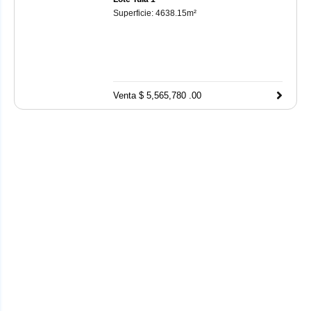
Superficie:
4638.15
m²
Venta $ 5,565,780 .00
Visitar el sitio
Mi Cuenta Infonavit
te permite consultar tu
información y hacer trámites en línea relacionados con tu