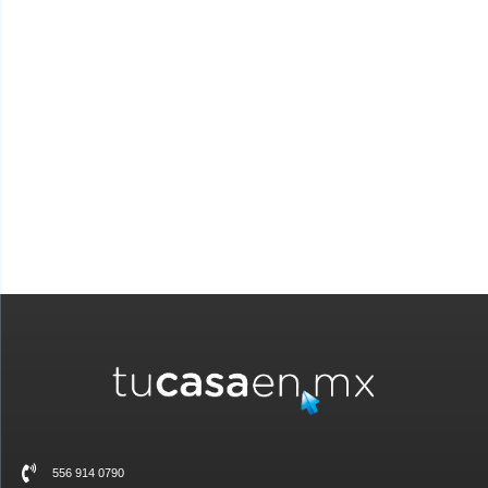
crédito. Consulta si ya puedes solicitar tu crédito y cuánto te
prestan en Mi Cuenta Infonavit sección
-Tramitar mi crédito-
MI CUENTA INFONAVIT
556 914 0790