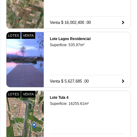
Venta $ 16,002,400 .00
LOTES
VENTA
Lote Lagos Residencial
Superficie:
535.97
m²
Venta $ 5,627,685 .00
LOTES
VENTA
Lote Tula 4
Superficie:
16255.61
m²