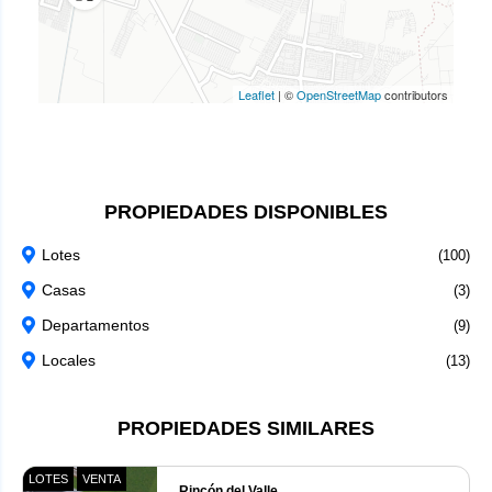
Leaflet
|
©
OpenStreetMap
contributors
PROPIEDADES DISPONIBLES
Lotes
(100)
Casas
(3)
Departamentos
(9)
Locales
(13)
PROPIEDADES SIMILARES
LOTES
VENTA
Rincón del Valle