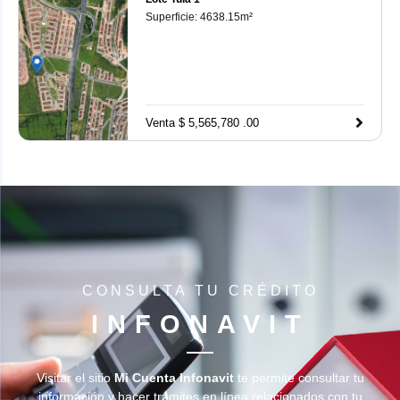
Superficie:
4638.15
m²
Venta $ 5,565,780 .00
CONSULTA TU CRÉDITO
INFONAVIT
Visitar el sitio
Mi Cuenta Infonavit
te permite consultar tu
información y hacer trámites en línea relacionados con tu