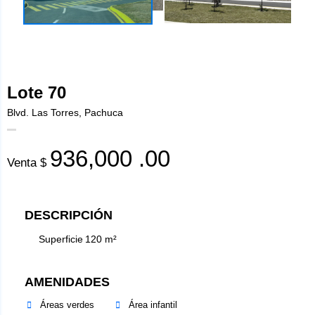
Lote 70
Blvd. Las Torres, Pachuca
936,000
.00
Venta $
DESCRIPCIÓN
Superficie
120
m²
AMENIDADES
Áreas verdes
Área infantil