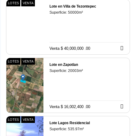
LOTES
VENTA
Lote en Villa de Tezontepec
Superficie:
50000
m²
Venta $ 40,000,000 .00
LOTES
VENTA
Lote en Zapotlan
Superficie:
20003
m²
Venta $ 16,002,400 .00
LOTES
VENTA
Lote Lagos Residencial
Superficie:
535.97
m²