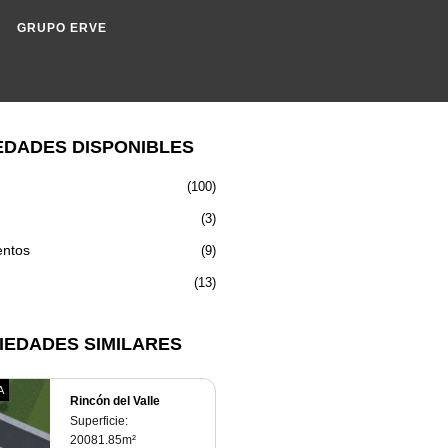
GRUPO ERVE
EDADES DISPONIBLES
(100)
(3)
ntos
(9)
(13)
IEDADES SIMILARES
A
Rincón del Valle
Superficie:
20081.85
m²