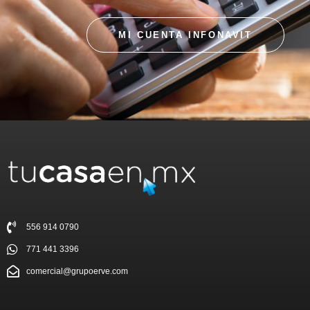
MI CUENTA INFONAVIT
556 914 0790
771 441 3396
comercial@grupoerve.com