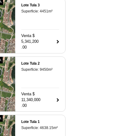
A
Lote Tula 3
Superficie:
4451
m²
Venta $
5,341,200
.00
A
Lote Tula 2
Superficie:
9450
m²
Venta $
11,340,000
.00
A
Lote Tula 1
Superficie:
4638.15
m²