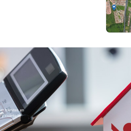
cer trámites en
o y cuánto te