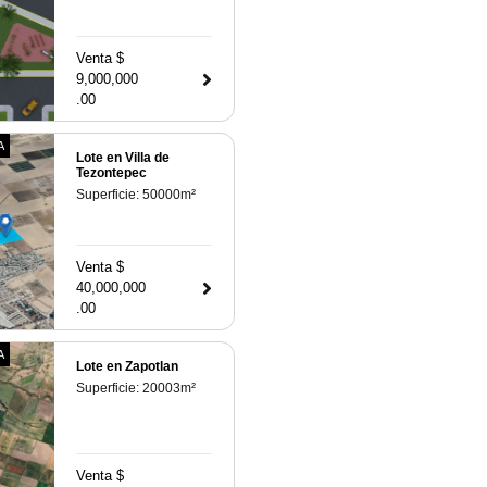
Venta $
9,000,000
.00
A
Lote en Villa de
Tezontepec
Superficie:
50000
m²
Venta $
40,000,000
.00
A
Lote en Zapotlan
Superficie:
20003
m²
Venta $