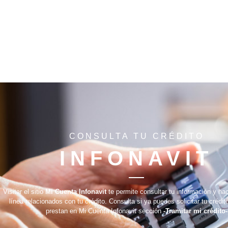
CONSULTA TU CRÉDITO
INFONAVIT
Visitar el sitio
Mi Cuenta Infonavit
te permite consultar tu información y ha
línea relacionados con tu crédito. Consulta si ya puedes solicitar tu crédit
prestan en Mi Cuenta Infonavit sección
-Tramitar mi crédito-