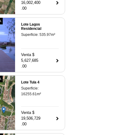
16,002,400
.00
A
Lote Lagos
Residencial
Superficie:
535.97
m²
Venta $
5,627,685
.00
A
Lote Tula 4
Superficie:
16255.61
m²
Venta $
19,506,729
.00