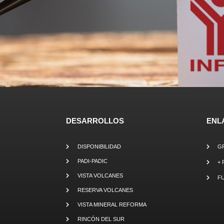
DESARROLLOS
ENL
DISPONIBILIDAD
G
PADI-PADIC
+ 
VISTA VOLCANES
F
RESERVA VOLCANES
VISTA MINERAL REFORMA
RINCÓN DEL SUR