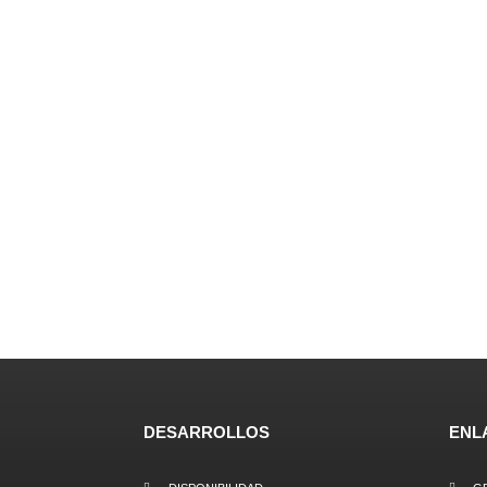
cer trámites en
o y cuánto te
DESARROLLOS
ENL