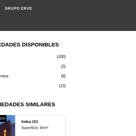
GRUPO ERVE
EDADES DISPONIBLES
(100)
(3)
ntos
(9)
(13)
IEDADES SIMILARES
TOS
Solea 101
Superficie:
84
m²