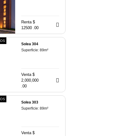
Renta $
12500 .00
TOS
Solea 304
Superficie:
89
m²
Venta $
2,000,000
.00
TOS
Solea 303
Superficie:
89
m²
Venta $