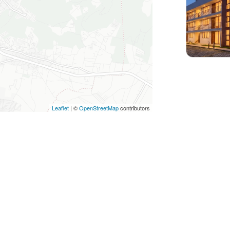
Leaflet
|
©
OpenStreetMap
contributors